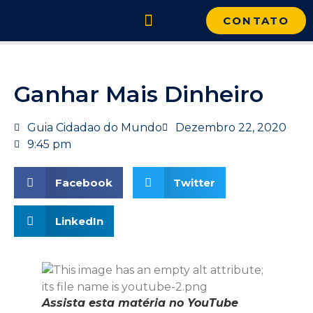
CONTATO
Portal Cidadão do Mundo
Ganhar Mais Dinheiro
Guia Cidadao do Mundo
Dezembro 22, 2020
9:45 pm
Facebook
Twitter
LinkedIn
Assista esta matéria no YouTube