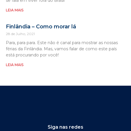
se fala em viver fora do Brasil
LEIA MAIS
Finlândia – Como morar lá
28 de Julho, 2021
Para, para para. Este não é canal para mostrar as nossas
férias da Finlândia. Mas, vamos falar de como este país
está procurando por você!
LEIA MAIS
Siga nas redes