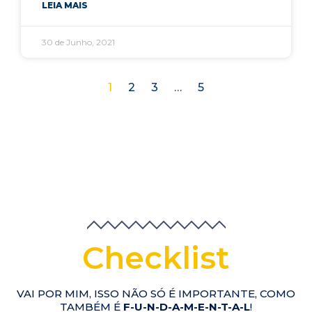
LEIA MAIS
30 de Junho, 2021
1
2
3
…
5
Checklist
VAI POR MIM, ISSO NÃO SÓ É IMPORTANTE, COMO
TAMBÉM É
F-U-N-D-A-M-E-N-T-A-L
!