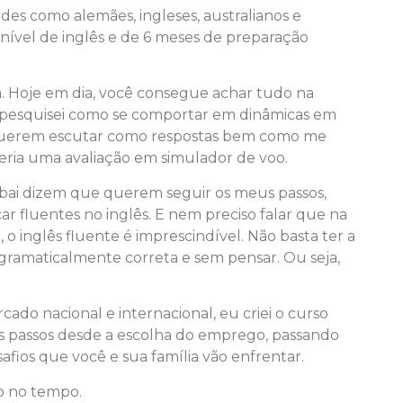
des como alemães, ingleses, australianos e
u nível de inglês e de 6 meses de preparação
. Hoje em dia, você consegue achar tudo na
o, pesquisei como se comportar em dinâmicas em
 querem escutar como respostas bem como me
seria uma avaliação em simulador de voo.
bai dizem que querem seguir os meus passos,
r fluentes no inglês. E nem preciso falar que na
o inglês fluente é imprescindível. Não basta ter a
ramaticalmente correta e sem pensar. Ou seja,
ado nacional e internacional, eu criei o curso
 os passos desde a escolha do emprego, passando
fios que você e sua família vão enfrentar.
do no tempo.