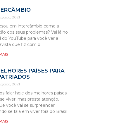
TERCÂMBIO
 Agosto, 2021
esou em intercâmbio como a
ção dos seus problemas? Vai lá no
l do YouTube para você ver a
evista que fiz com o
 MAIS
MELHORES PAÍSES PARA
PATRIADOS
 Agosto, 2021
s falar hoje dos melhores países
 se viver, mas presta atenção,
ue você vai se surpreender!
do se fala em viver fora do Brasil
 MAIS