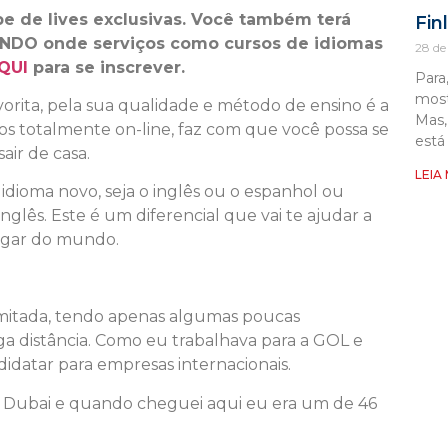
ipe de lives exclusivas. Você também terá
Fin
NDO onde serviços como cursos de idiomas
28 de
QUI
para se inscrever.
Para
most
orita, pela sua qualidade e método de ensino é a
Mas,
s totalmente on-line, faz com que você possa se
está
air de casa.
LEIA
dioma novo, seja o inglês ou o espanhol ou
nglês. Este é um diferencial que vai te ajudar a
ugar do mundo.
 limitada, tendo apenas algumas poucas
ga distância. Como eu trabalhava para a GOL e
didatar para empresas internacionais.
m Dubai e quando cheguei aqui eu era um de 46