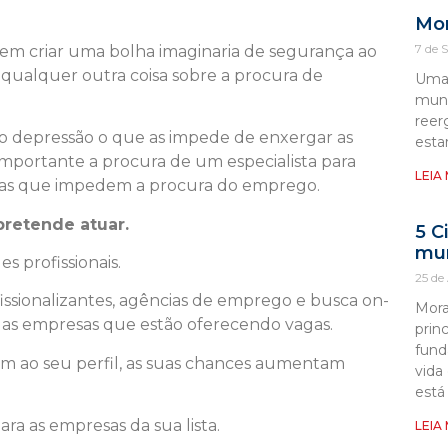
Mor
7 de 
em criar uma bolha imaginaria de segurança ao
 qualquer outra coisa sobre a procura de
Uma 
mund
reer
 depressão o que as impede de enxergar as
esta
importante a procura de um especialista para
LEIA
rias que impedem a procura do emprego.
pretende atuar.
5 C
mu
 profissionais.
25 de
issionalizantes, agências de emprego e busca on-
Mora
 das empresas que estão oferecendo vagas.
prin
fund
m ao seu perfil, as suas chances aumentam
vida
está
ara as empresas da sua lista.
LEIA