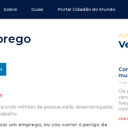
Sobre
Guias
Portal Cidadão do Mundo
prego
V
Com
n
mud
14 de
Olá,
!
vamo
fora
a onde milhões de pessoas estão desempregadas
melh
rabalho.
LEIA
r por um emprego, eu vou correr o perigo de