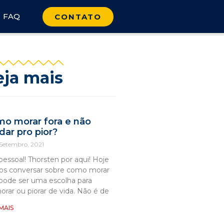
FAQ
CONTATO
eja mais
o morar fora e não
ar pro pior?
 Setembro, 2021
 pessoal! Thorsten por aqui! Hoje
s conversar sobre como morar
 pode ser uma escolha para
orar ou piorar de vida. Não é de
 MAIS