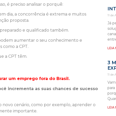
o, é preciso analisar o porquê:
IN
 dia, a concorrência é extrema e muitos
11 de
nção proposta.
Já p
solu
 preparado e qualificado também.
cana
entr
ue podem aumentar o seu conhecimento e
es como a CPT.
LEIA
ue a CPT têm.
3 
EX
11 de
rar um emprego fora do Brasil.
Vamo
para
ocê incrementa as suas chances de sucesso
porq
Quan
 novo cenário, como por exemplo, aprender o
LEIA
amente importante.